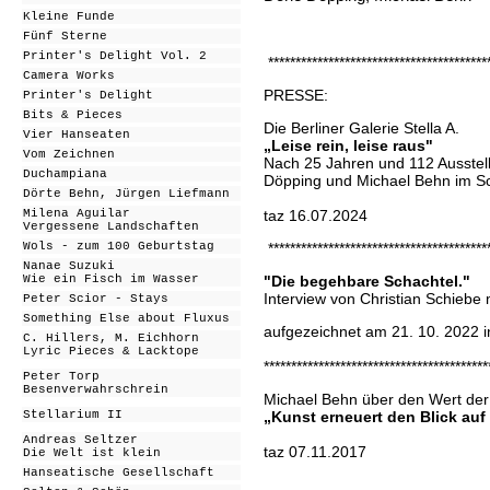
Kleine Funde
Fünf Sterne
Printer's Delight Vol. 2
****************************************
Camera Works
PRESSE:
Printer's Delight
Bits & Pieces
Die Berliner Galerie Stella A.
Vier Hanseaten
„Leise rein, leise raus"
Vom Zeichnen
Nach 25 Jahren und 112 Ausstellu
Duchampiana
Döpping und Michael Behn im Sche
Dörte Behn, Jürgen Liefmann
taz 16.07.2024
Milena Aguilar
Vergessene Landschaften
****************************************
Wols - zum 100 Geburtstag
Nanae Suzuki
"Die begehbare Schachtel."
Wie ein Fisch im Wasser
Interview von Christian Schiebe 
Peter Scior - Stays
Something Else about Fluxus
aufgezeichnet am 21. 10. 2022 in 
C. Hillers, M. Eichhorn
Lyric Pieces & Lacktope
*****************************************
Peter Torp
Besenverwahrschrein
Michael Behn über den Wert der
„Kunst erneuert den Blick au
Stellarium II
Andreas Seltzer
taz 07.11.2017
Die Welt ist klein
Hanseatische Gesellschaft