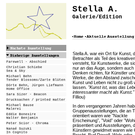
Stella A.
Galerie/Edition
Stella A. war ein Ort für Kunst, 
Betrachter als Teil des kreative
Farewell - Abschied
versteht, für Kunstwerke, die si
Christian Schiebe
nur an das Auge, sondern auch
Sea & Sky
Denken richten, für Künstler un
Michael Behn
Werke, die den Abstand zwisch
Tender Blossoms/Zarte Blüten
Kunst und Leben nicht zu groß
Dörte Behn, Jürgen Liefmann
lassen.
"Kunst ist, was das Leb
Home Office
interessanter macht als Kunst."
Sara Sizer - Beacon
Filliou)
Drucksachen / printed matter
Michael Bause
In den vergangenen Jahren hab
Malerei
Gruppenausstellungen, die an
Eddie Bonesire
orientiert waren wie "Nackte
Walter Benjamin
Erscheinung", "Void" oder "Wohi
Peter Scior - Chroma
präsentiert und Ausstellungen, d
Nanaé Suzuki
Künstlern gewidmet waren wie
In Cognito