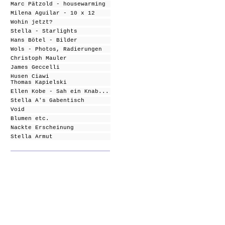
Marc Pätzold - housewarming
Milena Aguilar - 10 x 12
Wohin jetzt?
Stella - Starlight
s
Hans Bötel - Bilder
Wols
- Photos, Radierungen
Christoph Mauler
James Geccelli
Husen Ciawi
Thomas Kapielski
Ellen Kobe - Sah ein Knab...
Stella A's Gabentisch
Void
Blumen etc.
Nackte Erscheinung
Stella Armut