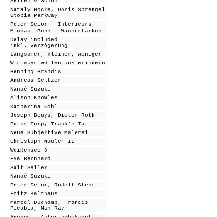
Selten & Schön
Nataly Hocke, Doris Sprengel
Utopia Parkway
Peter Scior - Interieurs
Michael Behn - Wasserfarben
Delay included
inkl. Verzögerung
Langsamer, kleiner, weniger
Wir aber wollen uns erinnern
Henning Brandis
Andreas Seltzer
Nanaé Suzuki
Alison Knowles
Katharina Kohl
Joseph Beuys, Dieter Roth
Peter Torp, Track's Tat
Neue Subjektive Malerei
Christoph Mauler II
Weißensee 8
Eva Bernhard
Salt Seller
Nanaé Suzuki
Peter Scior, Rudolf Stehr
Fritz Balthaus
Marcel Duchamp, Francis
Picabia, Man Ray