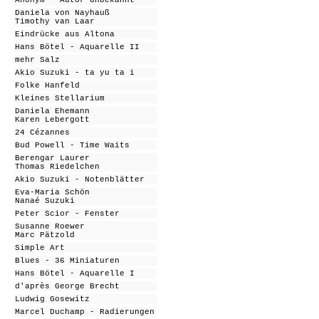
Anonym - Autor unbekannt
Daniela von Nayhauß
Timothy van Laar
Eindrücke aus Altona
Hans Bötel - Aquarelle II
mehr Salz
Akio Suzuki - ta yu ta i
Folke Hanfeld
Kleines Stellarium
Daniela Ehemann
Karen Lebergott
24 Cézannes
Bud Powell - Time Waits
Berengar Laurer
Thomas Riedelchen
Akio Suzuki - Notenblätter
Eva-Maria Schön
Nanaé Suzuki
Peter Scior - Fenster
Susanne Roewer
Marc Pätzold
Simple Art
Blues - 36 Miniaturen
Hans Bötel - Aquarell
e I
d'après George Brecht
Ludwig Gosewitz
Marcel Duchamp - Radierungen