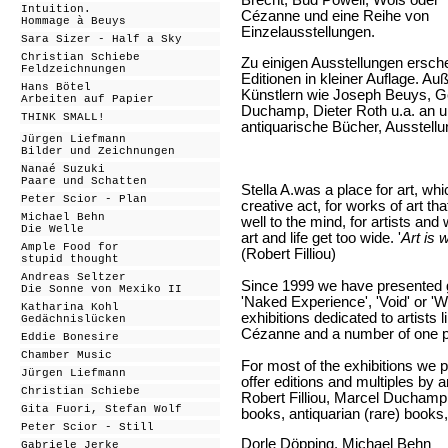
Brecht, Bud Powell, Wols oder
Intuition.
Cézanne und eine Reihe von
Hommage à Beuys
Einzelausstellungen.
Sara Sizer - Half a Sky
Christian Schiebe
Zu einigen Ausstellungen ersch
Feldzeichnungen
Editionen in kleiner Auflage. Au
Hans Bötel
Künstlern wie Joseph Beuys, Ge
Arbeiten auf Papier
Duchamp, Dieter Roth u.a. an u
THINK SMALL!
antiquarische Bücher, Ausstellu
Jürgen Liefmann
Bilder und Zeichnungen
Nanaé Suzuki
Paare und Schatten
Stella A.was a place for art, wh
Peter Scior - Plan
creative act, for works of art th
Michael Behn
well to the mind, for artists and
Die Welle
art and life get too wide. '
Art is 
Ample Food for
(Robert Filliou)
stupid thought
Andreas Seltzer
Since 1999 we have presented 
Die Sonne von Mexiko II
'Naked Experience', 'Void' or '
Katharina Kohl
exhibitions dedicated to artists
Gedächnislücken
Cézanne and a number of one 
Eddie Bonesire
Chamber Music
For most of the exhibitions we p
Jürgen Liefmann
offer editions and multiples by 
Christian Schiebe
Robert Filliou, Marcel Duchamp, 
Gita Fuori, Stefan Wolf
books, antiquarian (rare) books,
Peter Scior - Still
Dorle Döpping, Michael Behn
Gabriele Jerke