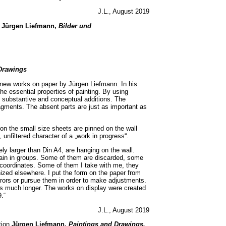
J.L., August 2019
g
Jürgen Liefmann,
Bilder und
Drawings
t new works on paper by Jürgen Liefmann. In his
he essential properties of painting. By using
 substantive and conceptual additions. The
ragments. The absent parts are just as important as
ition the small size sheets are pinned on the wall
 unfiltered character of a „work in progress“.
rely larger than Din A4, are hanging on the wall.
ain in groups. Some of them are discarded, some
oordinates. Some of them I take with me, they
nized elsewhere. I put the form on the paper from
errors or pursue them in order to make adjustments.
kes much longer. The works on display were created
9.“
J.L., August 2019
ition
Jürgen Liefmann,
Paintings and Drawings.