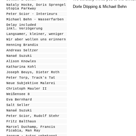
Nataly Hocke, Doris Sprengel
Dorle Döpping & Michael Behn
Utopia Parkway
Peter Scior - Interieurs
Michael Behn - Wasserfarben
Delay included
inkl. Verzögerung
Langsamer, kleiner, weniger
Wir aber wollen uns erinnern
Henning Brandis
Andreas Seltzer
Nanaé Suzuki
Alison Knowles
Katharina Kohl
Joseph Beuys, Dieter Roth
Peter Torp, Track's Tat
Neue Subjektive Malerei
Christoph Mauler II
Weißensee 8
Eva Bernhard
Salt Seller
Nanaé Suzuki
Peter Scior, Rudolf Stehr
Fritz Balthaus
Marcel Duchamp, Francis
Picabia, Man Ray