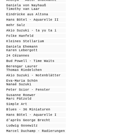
Anonym - Autor unbekannt
Daniela von Nayhauß
Timothy van Laar
Eindrücke aus Altona
Hans Bötel - Aquarelle II
mehr Salz
Akio Suzuki - ta yu ta i
Folke Hanfeld
Kleines Stellarium
Daniela Ehemann
Karen Lebergott
24 Cézannes
Bud Powell - Time Waits
Berengar Laurer
Thomas Riedelchen
Akio Suzuki - Notenblätter
Eva-Maria Schön
Nanaé Suzuki
Peter Scior - Fenster
Susanne Roewer
Marc Pätzold
Simple Art
Blues - 36 Miniaturen
Hans Bötel - Aquarell
e I
d'après George Brecht
Ludwig Gosewitz
Marcel Duchamp - Radierungen