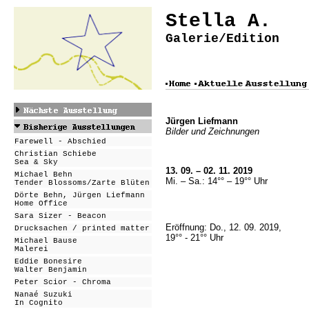
Stella A.
Galerie/Edition
Jürgen Liefmann
Bilder und Zeichnungen
Farewell - Abschied
Christian Schiebe
Sea & Sky
13. 09. – 02. 11. 2019
Michael Behn
Mi. – Sa.: 14°° – 19°° Uhr
Tender Blossoms/Zarte Blüten
Dörte Behn, Jürgen Liefmann
Home Office
Sara Sizer - Beacon
Eröffnung: Do., 12. 09. 2019,
Drucksachen / printed matter
19°° - 21°° Uhr
Michael Bause
Malerei
Eddie Bonesire
Walter Benjamin
Peter Scior - Chroma
Nanaé Suzuki
In Cognito