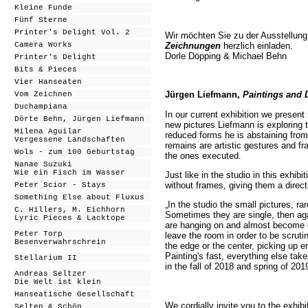
Kleine Funde
Fünf Sterne
Printer's Delight Vol. 2
Wir möchten Sie zu der Ausstellun
Zeichnungen
herzlich einladen.
Camera Works
Dorle Döpping & Michael Behn
Printer's Delight
Bits & Pieces
Vier Hanseaten
Jürgen Liefmann,
Paintings and 
Vom Zeichnen
Duchampiana
In our current exhibition we presen
Dörte Behn, Jürgen Liefmann
new pictures Liefmann is exploring t
Milena Aguilar
reduced forms he is abstaining from
Vergessene Landschaften
remains are artistic gestures and f
Wols - zum 100 Geburtstag
the ones executed.
Nanae Suzuki
Wie ein Fisch im Wasser
Just like in the studio in this exhib
without frames, giving them a direct,
Peter Scior - Stays
Something Else about Fluxus
„In the studio the small pictures, ra
C. Hillers, M. Eichhorn
Sometimes they are single, then ag
Lyric Pieces & Lacktope
are hanging on and almost become c
Peter Torp
leave the room in order to be scruti
Besenverwahrschrein
the edge or the center, picking up 
Painting's fast, everything else ta
Stellarium II
in the fall of 2018 and spring of 201
Andreas Seltzer
Die Welt ist klein
Hanseatische Gesellschaft
We cordially invi
te you to the exhib
Selten & Schön