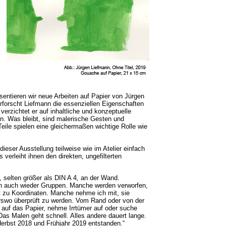
äsentieren wir neue Arbeiten auf Papier von Jürgen
rforscht Liefmann die essenziellen Eigenschaften
verzichtet er auf inhaltliche und konzeptuelle
. Was bleibt, sind malerische Gesten und
eile spielen eine gleichermaßen wichtige Rolle wie
 dieser Ausstellung teilweise wie im Atelier einfach
verleiht ihnen den direkten, ungefilterten
r, selten größer als DIN A 4, an der Wand.
nn auch wieder Gruppen. Manche werden verworfen,
t zu Koordinaten. Manche nehme ich mit, sie
swo überprüft zu werden. Vom Rand oder von der
 auf das Papier, nehme Irrtümer auf oder suche
as Malen geht schnell. Alles andere dauert lange.
Herbst 2018 und Frühjahr 2019 entstanden.“