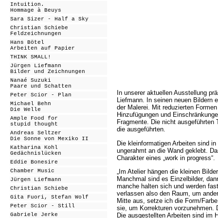
Intuition.
Hommage à Beuys
Sara Sizer - Half a Sky
Christian Schiebe
Feldzeichnungen
Hans Bötel
Arbeiten auf Papier
THINK SMALL!
Jürgen Liefmann
Bilder und Zeichnungen
Nanaé Suzuki
Paare und Schatten
In unserer aktuellen Ausstellung pr
Peter Scior - Plan
Liefmann. In seinen neuen Bildern e
Michael Behn
der Malerei. Mit reduzierten Formen 
Die Welle
Hinzufügungen und Einschränkungen
Ample Food for
Fragmente. Die nicht ausgeführten T
stupid thought
die ausgeführten.
Andreas Seltzer
Die Sonne von Mexiko II
Die kleinformatigen Arbeiten sind in
Katharina Kohl
ungerahmt an die Wand geklebt. Das 
Gedächnislücken
Charakter eines „work in progress“.
Eddie Bonesire
„Im Atelier hängen die kleinen Bilde
Chamber Music
Manchmal sind es Einzelbilder, da
Jürgen Liefmann
manche halten sich und werden fas
Christian Schiebe
verlassen also den Raum, um ander
Gita Fuori, Stefan Wolf
Mitte aus, setze ich die Form/Farbe
Peter Scior - Still
sie, um Korrekturen vorzunehmen. D
Die ausgestellten Arbeiten sind im 
Gabriele Jerke